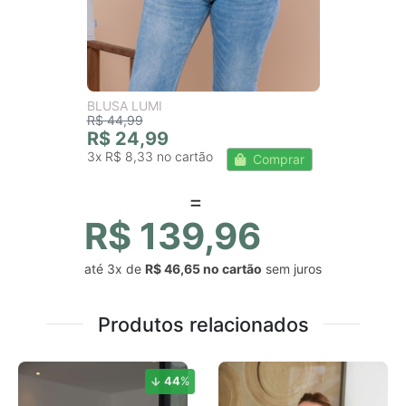
BLUSA LUMI
R$ 44,99
R$ 24,99
3x
R$ 8,33
Comprar
R$ 139,96
até
3x
de
R$ 46,65
sem juros
Produtos relacionados
44
%