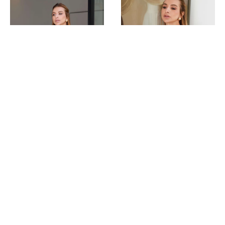
BLUSA ASSIMÉTRICA
BLUSA OMBRO A OMBRO
COM BABADO
R$ 44,99
R$ 24,99
R$ 44,99
3x
R$ 8,33
3x
R$ 15,00
Comprar
Comprar
Quem comprou este produto,