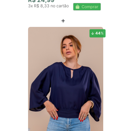
3x
R$ 8,33
Comprar
44
%