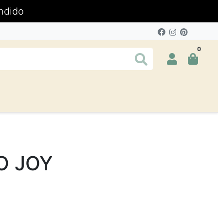
ndido
0
O JOY