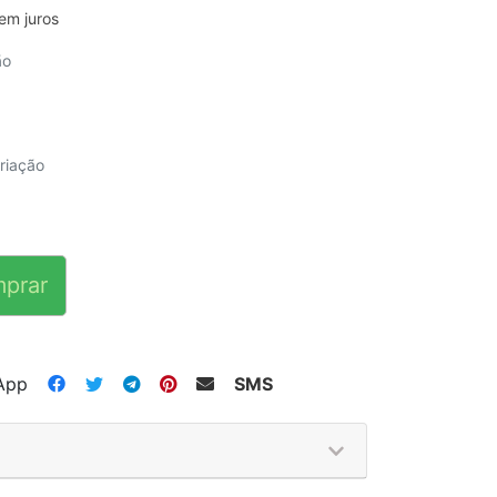
em juros
ão
riação
prar
App
SMS