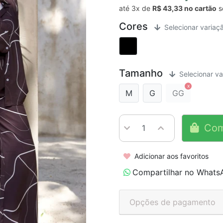
até
3x
de
R$ 43,33
s
Cores
Selecionar variaç
Tamanho
Selecionar va
M
G
GG
Com
Adicionar aos favoritos
Compartilhar no Whats
Opções de pagamento