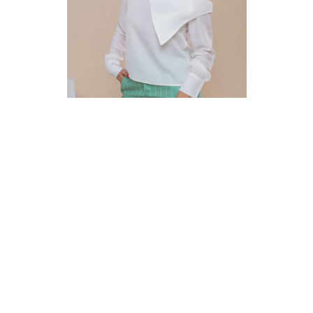
BLUSA CHARM
R$ 44,99
R$ 24,99
3x
R$ 8,33
Comprar
R$ 149,96
até
3x
de
R$ 49,99
sem juros