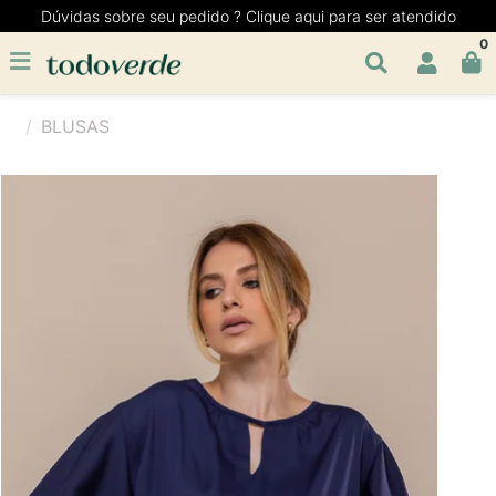
Dúvidas sobre seu pedido ? Clique aqui para ser atendido
0
BLUSAS