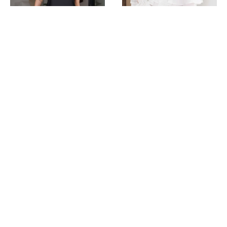
BLUSA ASSIMÉTRICA
BLUSA OMBRO A OMBRO
COM BABADO
R$ 44,99
R$ 24,99
R$ 44,99
3x
R$ 8,33
3x
R$ 15,00
Comprar
Comprar
Quem comprou este produto,
também comprou: