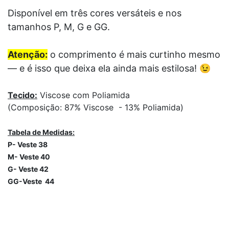
Disponível em três cores versáteis e nos
tamanhos P, M, G e GG.
Atenção:
o comprimento é mais curtinho mesmo
— e é isso que deixa ela ainda mais estilosa! 😉
Tecido:
Viscose com Poliamida
(Composição: 87% Viscose - 13% Poliamida)
Tabela de Medidas:
P- Veste
38
M- Vest
e
40
G- Veste
42
GG-Veste
44