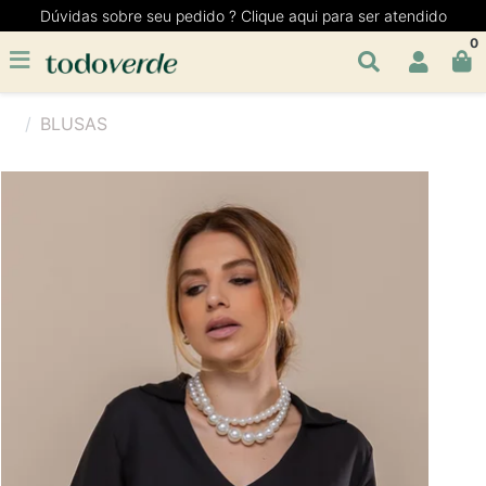
Dúvidas sobre seu pedido ? Clique aqui para ser atendido
0
BLUSAS