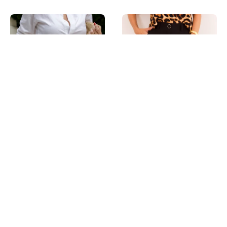
CALÇA PANTALONA SALVIA
CALÇA MIA
R$ 79,99
R$ 74,99
3x
R$ 26,66
3x
R$ 25,00