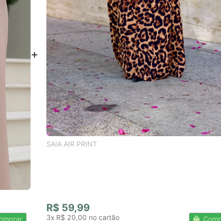
SAIA AIR PRINT
R$ 59,99
3x
R$ 20,00
omprar
Comp