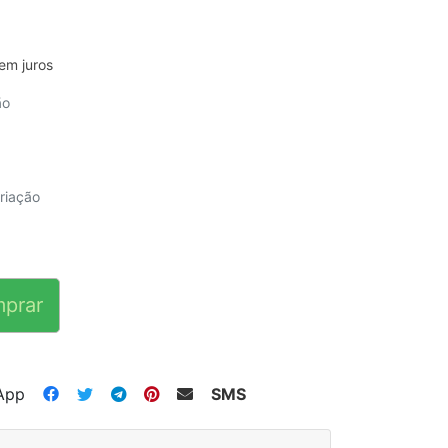
em juros
ão
riação
prar
App
SMS