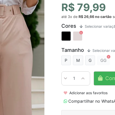
R$ 79,99
até
3x
de
R$ 26,66
s
Cores
Selecionar variaç
Tamanho
Selecionar va
P
M
G
GG
Com
Adicionar aos favoritos
Compartilhar no Whats