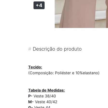
+4
#
Descrição do produto
Tecido:
(Composição: Poliéster e 10%elastano)
Tabela de Medidas:
P-
Veste 38/40
M-
Veste 40/42
G-
Veste 44