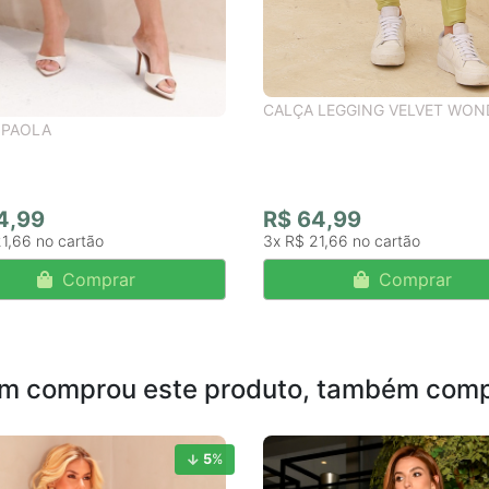
CALÇA LEGGING VELVET WON
 PAOLA
4,99
R$ 64,99
21,66
3x
R$ 21,66
Comprar
Comprar
m comprou este produto, também comp
5
%