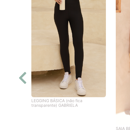
LEGGING BÁSICA (não fica
transparente) GABRIELA
SAIA B