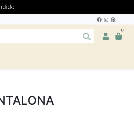
ndido
0
NTALONA