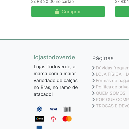
3x
R$ 20,00
3x
R$ 
Comprar
lojastodoverde
Páginas
Lojas Todoverde, a
Dúvidas freque
marca com a maior
LOJA FÍSICA - 
variedade de calças
Formas de pag
Política de priv
no Brás, no ramo de
QUEM SOMOS
atacado!
POR QUE COMP
TROCAS E DEV