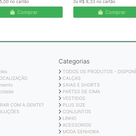
15,00
3x
R$ 8,33
Comprar
Comprar
Categorias
ntes
TODOS OS PRODUTOS - DISPONÍ
LOCALIZAÇÃO
CALÇAS
amento
SAIAS E SHORTS
acidade
PARTES DE CIMA
VESTIDOS
RAR COM A GENTE?
PLUS SIZE
OLUÇÕES
CONJUNTOS
LINHO
ACESSORIOS
MODA SENHORA