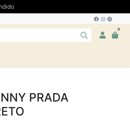
ndido
0
INNY PRADA
RETO