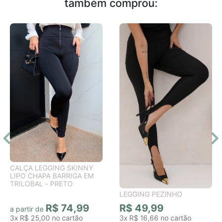
também comprou:
CALÇA LEGGING SKINNY
LIPO CHAPA BARRIGA EM
TRILOBAL - PRETO
LEGGING PEZINHO
R$ 74,99
R$ 49,99
a partir de
3x
R$ 25,00
3x
R$ 16,66