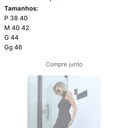
Tamanhos:
P 38 40
M 40 42
G 44
Gg 46
Compre junto