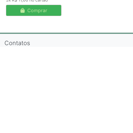
Comprar
Contatos
(11) 94563-4309
contato@lojastodoverde.com.br
Rua Carnot, 281 - Canindé - São Paulo/SP - Shopping
Pingo Doce (Térreo ao lado do elevador)
Páginas
Categorias