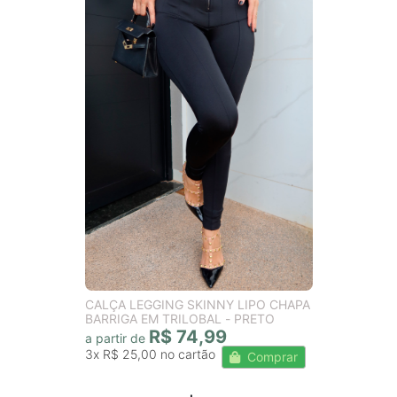
CALÇA LEGGING SKINNY LIPO CHAPA
BARRIGA EM TRILOBAL - PRETO
R$ 74,99
a partir de
3x
R$ 25,00
Comprar