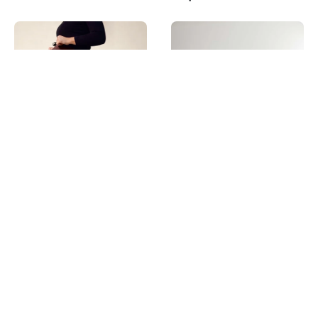
LEGGING FLANELADA
CONJUNTO MOLETINHO
BASICA
ETERNITY
R$ 34,99
R$ 84,99
3x
R$ 11,66
3x
R$ 28,33
Comprar
Comprar