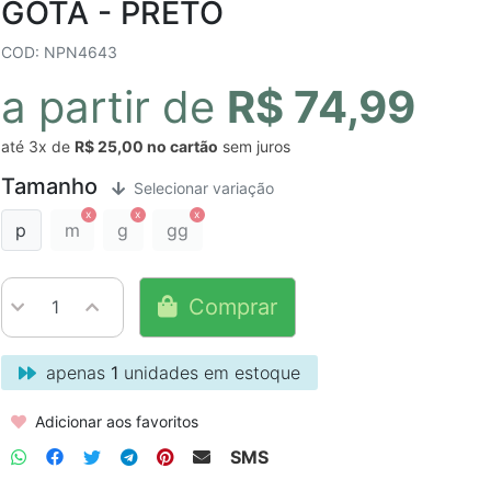
GOTA - PRETO
COD: NPN4643
a partir de
R$ 74,99
até
3x
de
R$ 25,00
sem juros
Tamanho
Selecionar variação
p
m
g
gg
Comprar
apenas
1
unidades em estoque
Adicionar aos favoritos
SMS