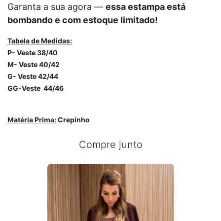
Garanta a sua agora —
essa estampa está
bombando e com estoque limitado!
Tabela de Medidas:
P- Veste
38/40
M- Veste
40/42
G- Veste
42/44
GG-Veste
44/46
Matéria Prima
:
Crepinho
Compre junto