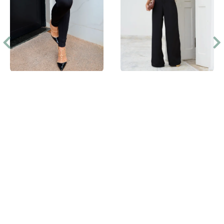
CALÇA LEGGING SKINNY
PANTALONA CREPE
LIPO CHAPA BARRIGA EM
TRILOBAL - PRETO
R$ 74,99
R$ 59,99
a partir de
3x
R$ 25,00
3x
R$ 20,00
Comprar
Comprar
Quem comprou este produto,
também comprou: