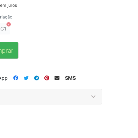
em juros
riação
G1
prar
App
SMS