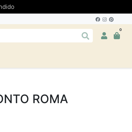
ndido
0
ONTO ROMA