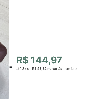
R$ 144,97
até
3x
de
R$ 48,32
sem juros