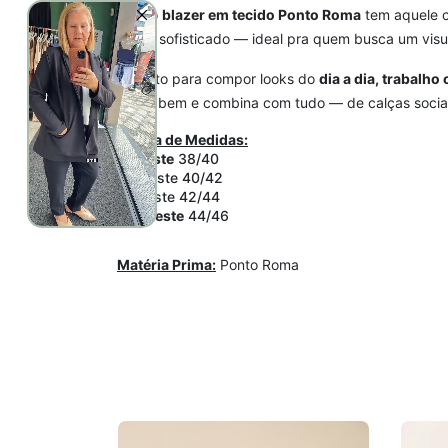
Nosso
blazer em tecido Ponto Roma
tem aquele c
toque sofisticado — ideal pra quem busca um visua
Perfeito para compor looks do
dia a dia, trabalho
super bem e combina com tudo — de calças sociais
Tabela de Medidas:
P- Veste
38/40
M- Veste 40/42
G- Veste 42/44
GG-Veste
44/46
Matéria Prima:
Ponto Roma