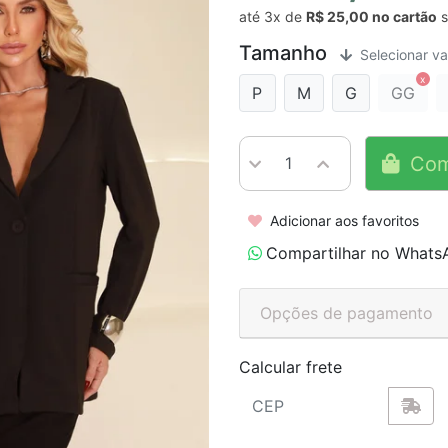
até
3x
de
R$ 25,00
s
Tamanho
Selecionar va
P
M
G
GG
Com
Adicionar aos favoritos
Compartilhar no Whats
Opções de pagamento
Calcular frete