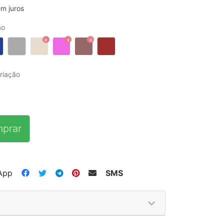
m juros
ão
riação
prar
App
SMS