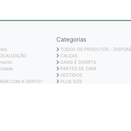
Categorias
ntes
TODOS OS PRODUTOS - DISPONÍ
LOCALIZAÇÃO
CALÇAS
amento
SAIAS E SHORTS
acidade
PARTES DE CIMA
VESTIDOS
RAR COM A GENTE?
PLUS SIZE
OLUÇÕES
CONJUNTOS
LINHO
ACESSORIOS
MODA SENHORA
LIQUIDAÇÃO
MODA FITNESS