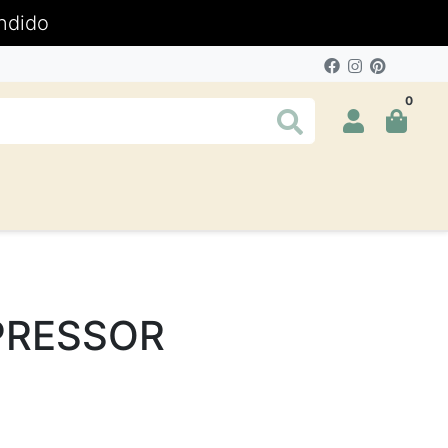
ndido
0
PRESSOR