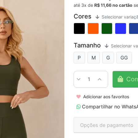
até
3x
de
R$ 11,66
se
Cores
Selecionar variaç
Tamanho
Selecionar va
P
M
G
GG
Com
Adicionar aos favoritos
Compartilhar no Whats
Opções de pagamento