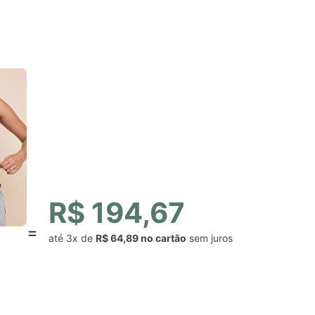
R$ 194,67
até
3x
de
R$ 64,89
sem juros