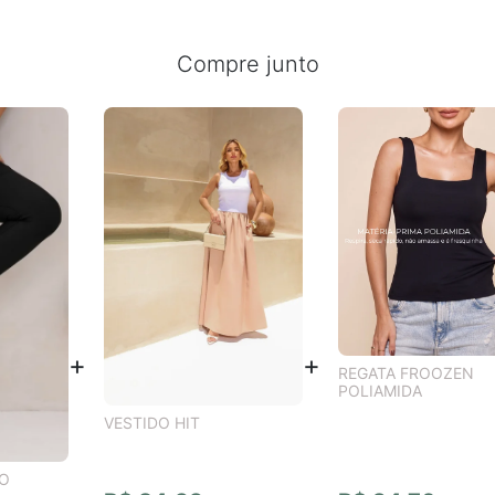
Compre junto
REGATA FROOZEN
POLIAMIDA
VESTIDO HIT
HO