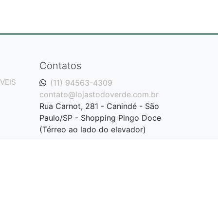
Contatos
VEIS
(11) 94563-4309
contato@lojastodoverde.com.br
Rua Carnot, 281 - Canindé - São
Paulo/SP - Shopping Pingo Doce
(Térreo ao lado do elevador)