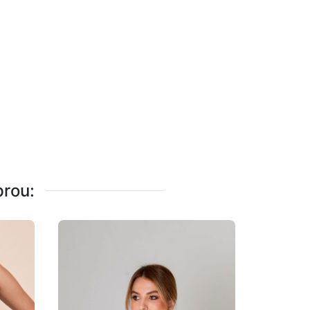
rou:
COLETE A