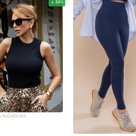
33
%
A NADADORA