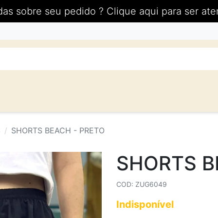
das sobre seu pedido ? Clique aqui para ser ate
S
SHORTS BEACH - PRETO
SHORTS B
COD: ZUG6049
Indisponível