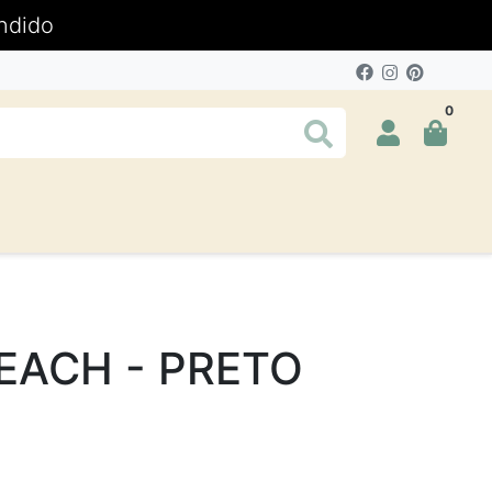
ndido
0
EACH - PRETO