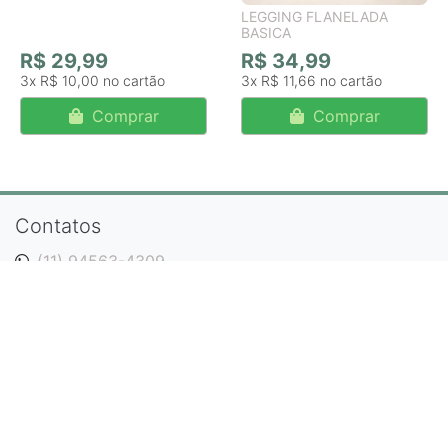
LEGGING FLANELADA
BASICA
R$ 29,99
R$ 34,99
3x
R$ 10,00
3x
R$ 11,66
Comprar
Comprar
Contatos
(11) 94563-4309
contato@lojastodoverde.com.br
Rua Carnot, 281 - Canindé - São Paulo/SP - Shopping
Pingo Doce (Térreo ao lado do elevador)
Páginas