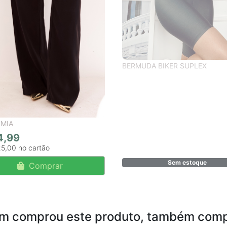
BERMUDA BIKER SUPLEX
 MIA
4,99
25,00
Sem estoque
Comprar
m comprou este produto, também comp