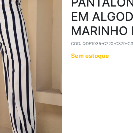
PANTALON
EM ALGOD
MARINHO 
COD: QDF1935-C720-C379-C3
Sem estoque