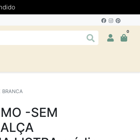
ndido
0
E BRANCA
OMO -SEM
CALÇA