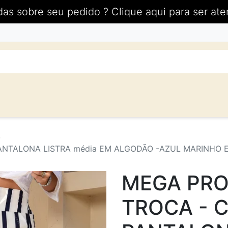
das sobre seu pedido ? Clique aqui para ser ate
S
NTALONA LISTRA média EM ALGODÃO -AZUL MARINHO 
MEGA PR
TROCA - 