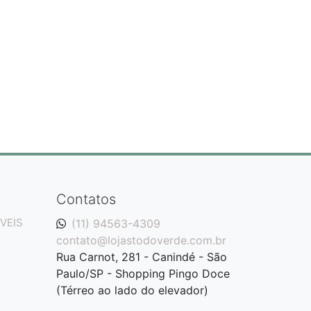
Contatos
VEIS
(11) 94563-4309
contato@lojastodoverde.com.br
Rua Carnot, 281 - Canindé - São
Paulo/SP - Shopping Pingo Doce
(Térreo ao lado do elevador)