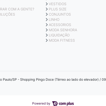
VESTIDOS
RAR COM A GENTE?
PLUS SIZE
OLUÇÕES
CONJUNTOS
LINHO
ACESSORIOS
MODA SENHORA
LIQUIDAÇÃO
MODA FITNESS
ão Paulo/SP - Shopping Pingo Doce (Térreo ao lado do elevador) / 
Powered by