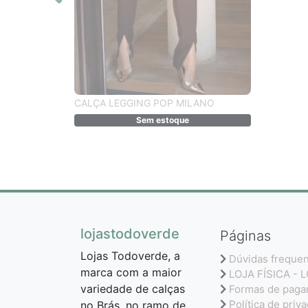
CALÇA LEGGING POP MILANO
Sem estoque
lojastodoverde
Páginas
Lojas Todoverde, a
Dúvidas freque
marca com a maior
LOJA FÍSICA - 
variedade de calças
Formas de pag
Política de priv
no Brás, no ramo de