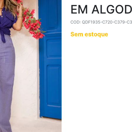
EM ALGODÃ
COD: QDF1935-C720-C379-C
Sem estoque