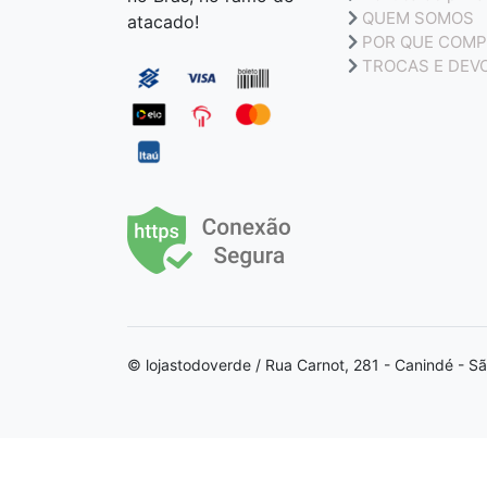
QUEM SOMOS
atacado!
POR QUE COMP
TROCAS E DEV
© lojastodoverde / Rua Carnot, 281 - Canindé - S