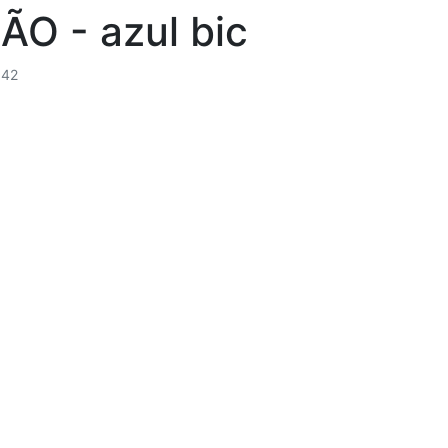
O - azul bic
342