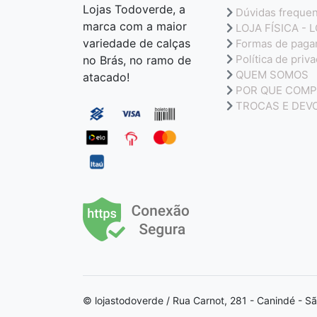
Lojas Todoverde, a
Dúvidas freque
marca com a maior
LOJA FÍSICA - 
variedade de calças
Formas de pag
Política de priv
no Brás, no ramo de
QUEM SOMOS
atacado!
POR QUE COMP
TROCAS E DEV
© lojastodoverde / Rua Carnot, 281 - Canindé - S