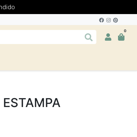
ndido
0
- ESTAMPA