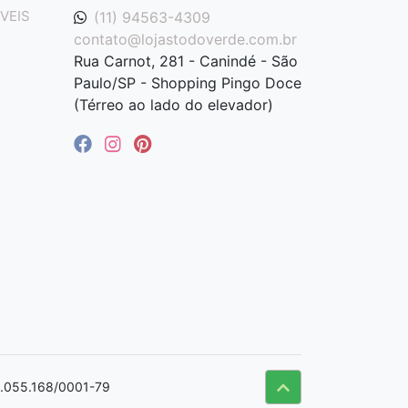
VEIS
(11) 94563-4309
contato@lojastodoverde.com.br
Rua Carnot, 281 - Canindé - São
Paulo/SP - Shopping Pingo Doce
(Térreo ao lado do elevador)
09.055.168/0001-79