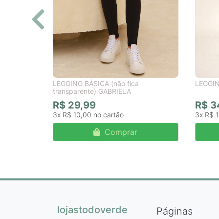
LEGGING BÁSICA (não fica
LEGGI
transparente) GABRIELA
R$ 29,99
R$ 3
3x
R$ 10,00
3x
R$ 1
Comprar
lojastodoverde
Páginas