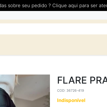
das sobre seu pedido ? Clique aqui para ser ate
FLARE PR
COD: 36726-419
Indisponível