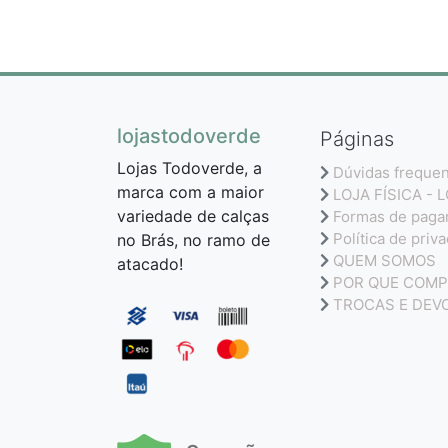
lojastodoverde
Páginas
Lojas Todoverde, a
Dúvidas freque
marca com a maior
LOJA FÍSICA - 
variedade de calças
Formas de pag
Política de priv
no Brás, no ramo de
QUEM SOMOS
atacado!
POR QUE COMP
TROCAS E DEV