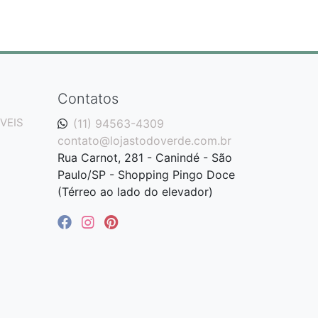
Contatos
VEIS
(11) 94563-4309
contato@lojastodoverde.com.br
Rua Carnot, 281 - Canindé - São
Paulo/SP - Shopping Pingo Doce
(Térreo ao lado do elevador)