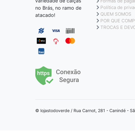
variedade de calças
Formas de pag
Política de priv
no Brás, no ramo de
QUEM SOMOS
atacado!
POR QUE COMP
TROCAS E DEV
© lojastodoverde / Rua Carnot, 281 - Canindé - S