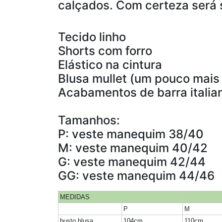
calçados. Com certeza será s
Tecido linho
Shorts com forro
Elástico na cintura
Blusa mullet (um pouco mais 
Acabamentos de barra italia
Tamanhos:
P: veste manequim 38/40
M: veste manequim 40/42
G: veste manequim 42/44
GG: veste manequim 44/46
MEDIDAS
P
M
busto blusa
104cm
110cm