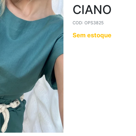
CIANO
COD: OPS3825
Sem estoque