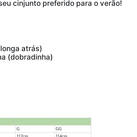
eu cinjunto preferido para o verão!
longa atrás)
na (dobradinha)
G
GG
112cm
114cm