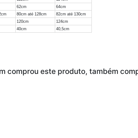
62cm
64cm
22cm
80cm até 128cm
82cm até 130cm
120cm
124cm
40cm
40,5cm
m comprou este produto, também comp