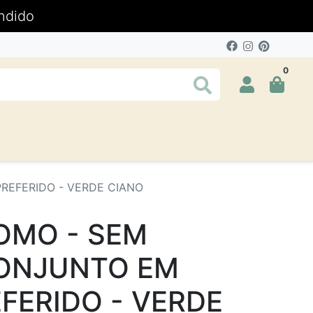
ndido
0
REFERIDO - VERDE CIANO
OMO - SEM
ONJUNTO EM
FERIDO - VERDE