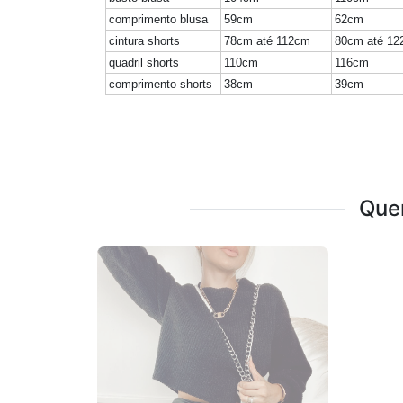
comprimento blusa
59cm
62cm
cintura shorts
78cm até 112cm
80cm até 1
quadril shorts
110cm
116cm
comprimento shorts
38cm
39cm
Que