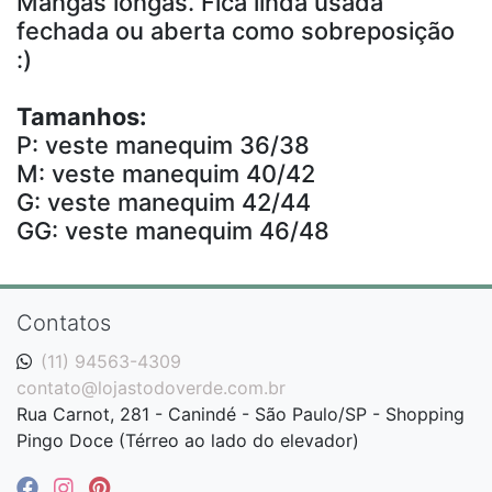
Mangas longas. Fica linda usada
fechada ou aberta como sobreposição
:)
Tamanhos:
P: veste manequim 36/38
M: veste manequim 40/42
G: veste manequim 42/44
GG: veste manequim 46/48
Contatos
(11) 94563-4309
contato@lojastodoverde.com.br
Rua Carnot, 281 - Canindé - São Paulo/SP - Shopping
Pingo Doce (Térreo ao lado do elevador)