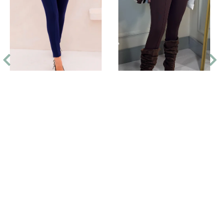
CALÇA LEGGING SKINNY
WORK
CALÇA CÓS DUPLO
R$ 44,99
R$ 44,99
3x
R$ 15,00
3x
R$ 15,00
Comprar
Comprar
Quem comprou este produto,
também comprou: