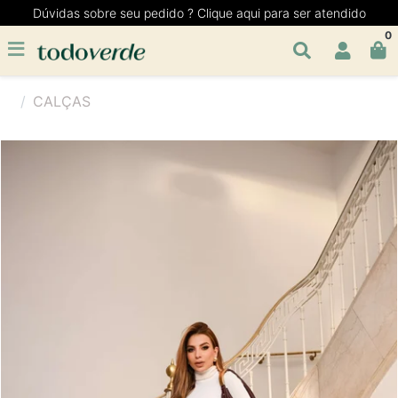
Dúvidas sobre seu pedido ? Clique aqui para ser atendido
0
CALÇAS