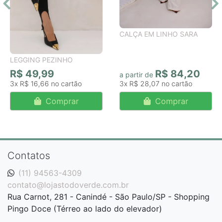
CALÇA EM LINHO SARA
LEGGING PEZINHO
R$ 49,99
R$ 84,20
a partir de
3x
R$ 16,66
3x
R$ 28,07
Comprar
Comprar
Contatos
(11) 94563-4309
contato@lojastodoverde.com.br
Rua Carnot, 281 - Canindé - São Paulo/SP - Shopping
Pingo Doce (Térreo ao lado do elevador)