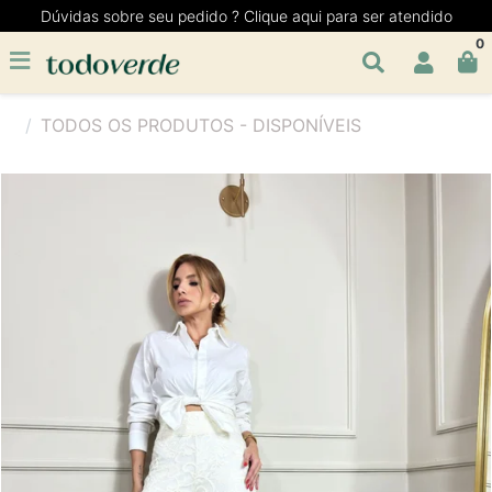
Dúvidas sobre seu pedido ? Clique aqui para ser atendido
0
TODOS OS PRODUTOS - DISPONÍVEIS