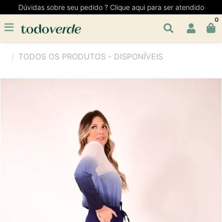
Dúvidas sobre seu pedido ? Clique aqui para ser atendido
0
TODOS OS PRODUTOS - DISPONÍVEIS