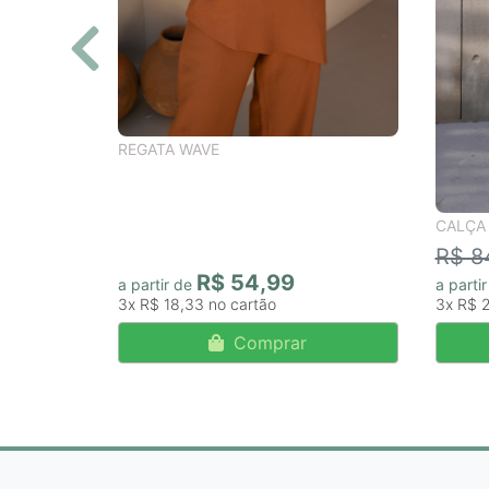
REGATA WAVE
CALÇA
R$ 8
R$ 54,99
a partir de
a parti
3x
R$ 18,33
3x
R$ 
Comprar