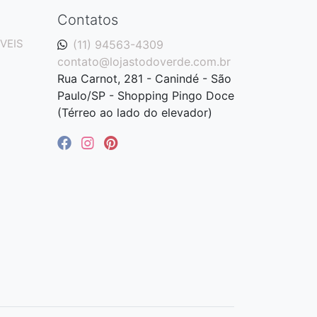
Contatos
VEIS
(11) 94563-4309
contato@lojastodoverde.com.br
Rua Carnot, 281 - Canindé - São
Paulo/SP - Shopping Pingo Doce
(Térreo ao lado do elevador)