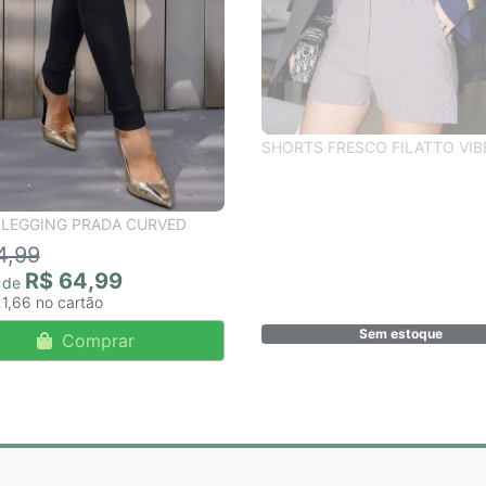
SHORTS FRESCO FILATTO VIB
 LEGGING PRADA CURVED
4,99
R$ 64,99
r de
21,66
Sem estoque
Comprar