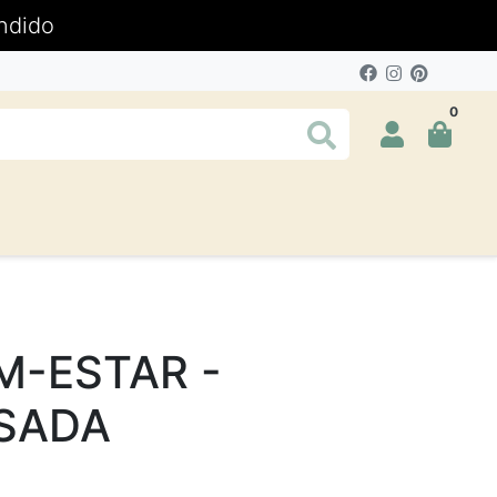
ndido
0
M-ESTAR -
SADA