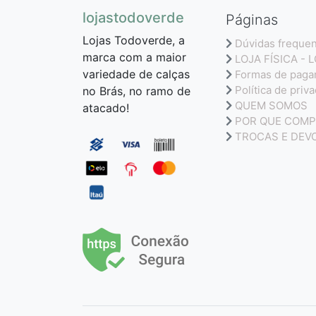
lojastodoverde
Páginas
Lojas Todoverde, a
Dúvidas freque
marca com a maior
LOJA FÍSICA - 
variedade de calças
Formas de pag
Política de priv
no Brás, no ramo de
QUEM SOMOS
atacado!
POR QUE COMP
TROCAS E DEV