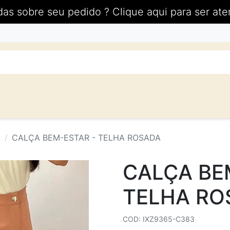
das sobre seu pedido ? Clique aqui para ser ate
S
CALÇA BEM-ESTAR - TELHA ROSADA
CALÇA BE
TELHA RO
COD: IXZ9365-C383