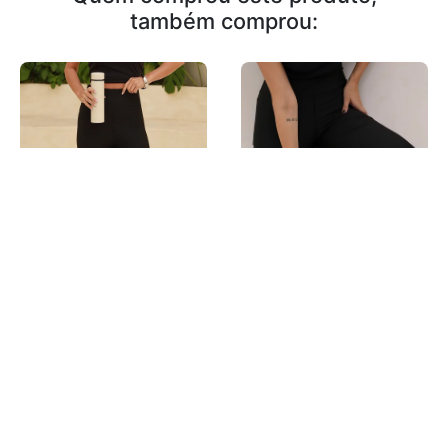
também comprou:
LEGGING BÁSICA (não fica
transparente) GABRIELA
LEGGING PEZINHO
R$ 29,99
R$ 49,99