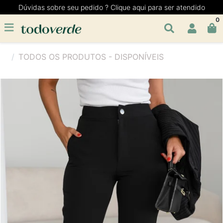
Dúvidas sobre seu pedido ? Clique aqui para ser atendido
0
TODOS OS PRODUTOS - DISPONÍVEIS