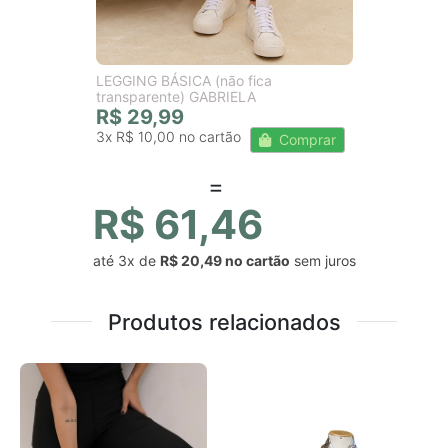
LEGGING BÁSICA (não fica
transparente) GABRIELA
R$ 29,99
3x
R$ 10,00
Comprar
R$ 61,46
até
3x
de
R$ 20,49
sem juros
Produtos relacionados