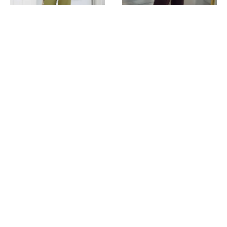
CONJUNTO LUNA
CALÇA CÓS DUPLO
R$ 149,99
R$ 99,99
R$ 44,99
3x
R$ 33,33
3x
R$ 15,00
Comprar
Comprar
Quem comprou este produto,
também comprou:
18
%